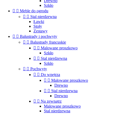
Drewno
Szkło


Meble do ogrodu


Stal nierdzewna
Ławki
Stoły
Zestawy


Balustrady i pochwyty


Balustrady francuskie


Malowane proszkowo
Szkło


Stal nierdzewna
Szkło


Pochwyty


Do wnętrza


Malowane proszkowo
Drewno


Stal nierdzewna
Drewno


Na zewnątrz
Malowane proszkowo
Stal nierdzewna