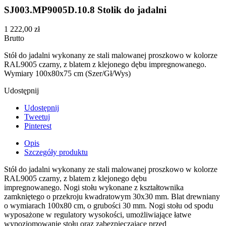
SJ003.MP9005D.10.8 Stolik do jadalni
1 222,00 zł
Brutto
Stół do jadalni wykonany ze stali malowanej proszkowo w kolorze
RAL9005 czarny, z blatem z klejonego dębu impregnowanego.
Wymiary 100x80x75 cm (Szer/Gł/Wys)
Udostępnij
Udostępnij
Tweetuj
Pinterest
Opis
Szczegóły produktu
Stół do jadalni wykonany ze stali malowanej proszkowo w kolorze
RAL9005 czarny, z blatem z klejonego dębu
impregnowanego. Nogi stołu wykonane z kształtownika
zamkniętego o przekroju kwadratowym 30x30 mm. Blat drewniany
o wymiarach 100x80 cm, o grubości 30 mm. Nogi stołu od spodu
wyposażone w regulatory wysokości, umożliwiające łatwe
wypoziomowanie stołu oraz zabezpieczające przed