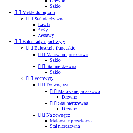
Drewno
Szkło


Meble do ogrodu


Stal nierdzewna
Ławki
Stoły
Zestawy


Balustrady i pochwyty


Balustrady francuskie


Malowane proszkowo
Szkło


Stal nierdzewna
Szkło


Pochwyty


Do wnętrza


Malowane proszkowo
Drewno


Stal nierdzewna
Drewno


Na zewnątrz
Malowane proszkowo
Stal nierdzewna