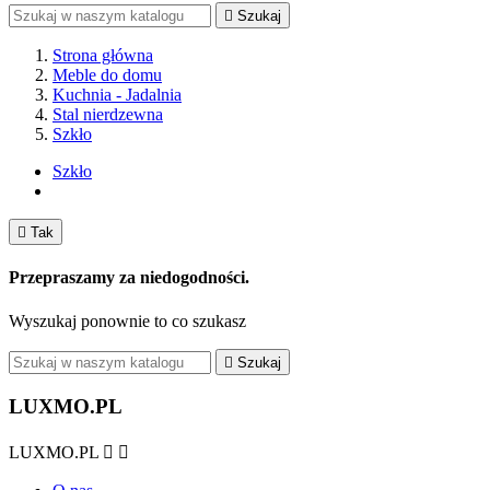

Szukaj
Strona główna
Meble do domu
Kuchnia - Jadalnia
Stal nierdzewna
Szkło
Szkło

Tak
Przepraszamy za niedogodności.
Wyszukaj ponownie to co szukasz

Szukaj
LUXMO.PL
LUXMO.PL

