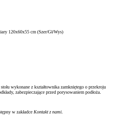
miary 120x60x55 cm (Szer/Gł/Wys)
stołu wykonane z kształtownika zamkniętego o przekroju
dkłady, zabezpieczające przed porysowaniem podłoża.
stępny w zakładce
Kontakt z nami
.