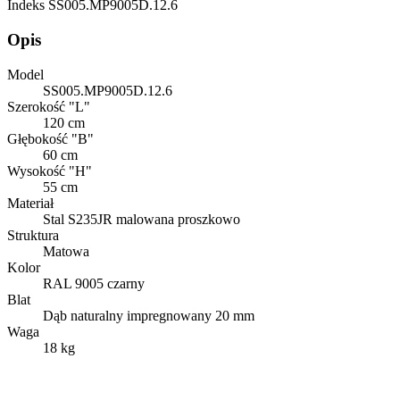
Indeks
SS005.MP9005D.12.6
Opis
Model
SS005.MP9005D.12.6
Szerokość "L"
120 cm
Głębokość "B"
60 cm
Wysokość "H"
55 cm
Materiał
Stal S235JR malowana proszkowo
Struktura
Matowa
Kolor
RAL 9005 czarny
Blat
Dąb naturalny impregnowany 20 mm
Waga
18 kg