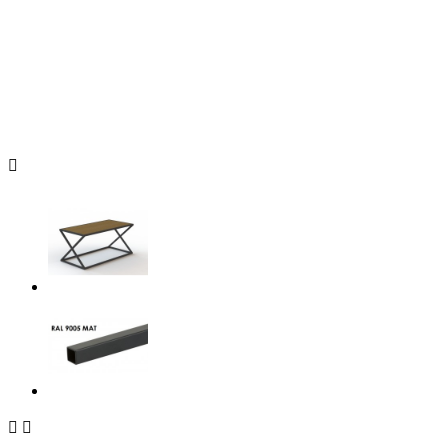


