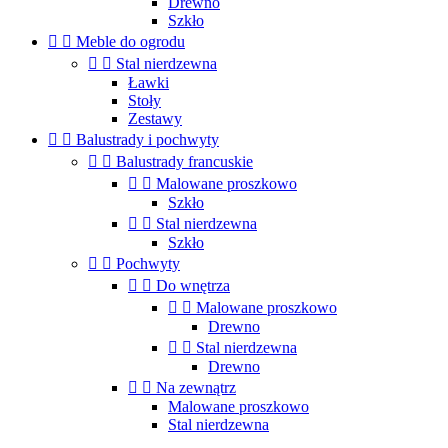
Drewno
Szkło


Meble do ogrodu


Stal nierdzewna
Ławki
Stoły
Zestawy


Balustrady i pochwyty


Balustrady francuskie


Malowane proszkowo
Szkło


Stal nierdzewna
Szkło


Pochwyty


Do wnętrza


Malowane proszkowo
Drewno


Stal nierdzewna
Drewno


Na zewnątrz
Malowane proszkowo
Stal nierdzewna