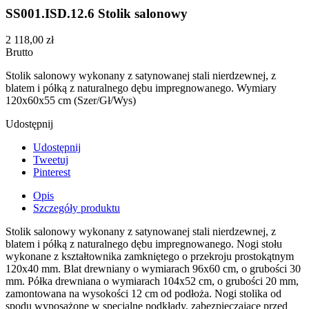
SS001.ISD.12.6 Stolik salonowy
2 118,00 zł
Brutto
Stolik salonowy wykonany z satynowanej stali nierdzewnej, z
blatem i półką z naturalnego dębu impregnowanego. Wymiary
120x60x55 cm (Szer/Gł/Wys)
Udostępnij
Udostępnij
Tweetuj
Pinterest
Opis
Szczegóły produktu
Stolik salonowy wykonany z satynowanej stali nierdzewnej, z
blatem i półką z naturalnego dębu impregnowanego. Nogi stołu
wykonane z kształtownika zamkniętego o przekroju prostokątnym
120x40 mm. Blat drewniany o wymiarach 96x60 cm, o grubości 30
mm. Półka drewniana o wymiarach 104x52 cm, o grubości 20 mm,
zamontowana na wysokości 12 cm od podłoża. Nogi stolika od
spodu wyposażone w specjalne podkłady, zabezpieczające przed