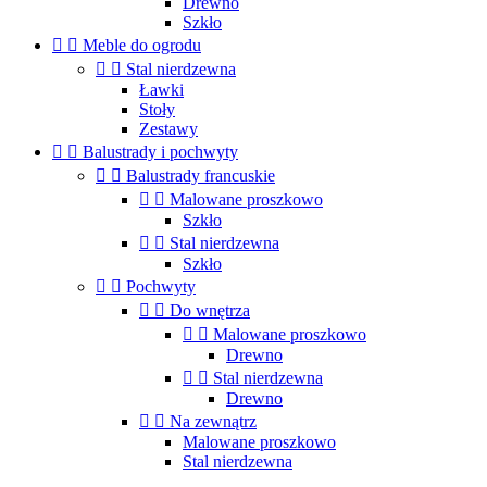
Drewno
Szkło


Meble do ogrodu


Stal nierdzewna
Ławki
Stoły
Zestawy


Balustrady i pochwyty


Balustrady francuskie


Malowane proszkowo
Szkło


Stal nierdzewna
Szkło


Pochwyty


Do wnętrza


Malowane proszkowo
Drewno


Stal nierdzewna
Drewno


Na zewnątrz
Malowane proszkowo
Stal nierdzewna