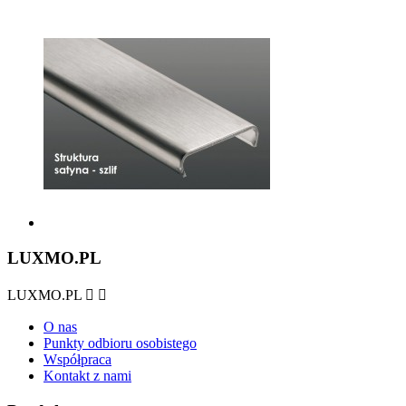
LUXMO.PL
LUXMO.PL


O nas
Punkty odbioru osobistego
Współpraca
Kontakt z nami